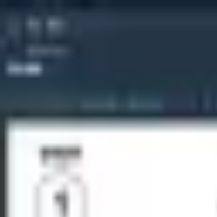
Yoon
Carrot
카테고리
2025.09.19
·
Algorithm
·
20분
[알고리즘] 다익스트라 - 미로 탈출
47
1
0
#
다익스트라
#
알고리즘
YoonCarrot
©
2026
Yoon Carrot. All rights reserved.
모든 글
GitHub
Email
이용약관
개인정보처리방침
RSS