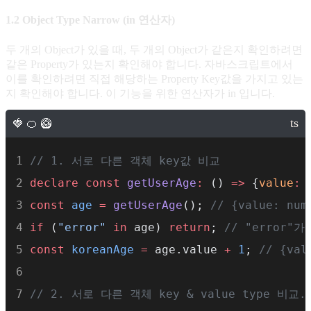
1.2 Object Type Narrow (in 연산자)
두 개의 Object가 있을 때, 두 개의 Object가 같은지 확인하려면
같은 Property가 있는지 확인해야 합니다. 자바스크립트에서
이를 확인하려면 직접 해당하는 Property Key값을 가지고 있는
지 확인해야 합니다. 이 기능을 위한 연산자가 in 입니다.
// 1. 서로 다른 객체 key값 비교
declare
const
getUserAge
:
 () 
=>
 {
value
:
const
age
=
getUserAge
(); 
// {value: num
if
 (
"error"
in
 age) 
return
; 
// "error"
const
koreanAge
=
 age.value 
+
1
; 
// {val
// 2. 서로 다른 객체 key & value type 비교.