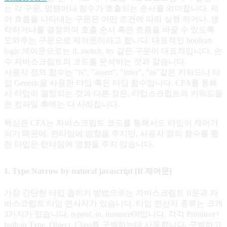
는 각 구문, 명령어나 함수가 호출되는 순서를 의미합니다. 제
어 흐름을 나타내는 구문은 어떤 조건에 따라 실행 하거나, 생
략하거나를 결정하여 호출 순서 혹은 흐름을 바꿀 수 있도록
도와주는 구문으로 제어문이라고 합니다. 대표적인 boolean
logic 제어문으로는 if, switch, try 같은 구문이 대표적입니다. 순
수 자바스크립트의 코드를 분석하는 것과 같습니다.
사용자 정의 함수는 "is", "assert", "infer", "as"같은 키워드나 타
입 Generic을 사용한 타입 혹은 타입 함수입니다. CFA를 통해
서 타입이 결정되는 것과 다른 점은, 타입스크립트의 키워드들
은 컴파일 후에는 다 사라집니다.
핵심은 CFA는 자바스크립트 코드를 통해서도 타입이 제어가
되기 때문에, 런타임에 영향을 주지만, 사용자 정의 함수를 통
한 타입은 런타임에 영향을 주지 않습니다.
1. Type Narrow by natural javascript [If 제어문]
가장 간단한 타입 좁히기 방법으로는 자바스크립트 If문과 자
바스크립트 타입 연사자가 있습니다. 타입 연산자 종류는 크게
3가지가 있습니다. typeof, in, instanceOf입니다. 각각 Primitive+
built-in Type, Object, Class를 구별하는데 사용합니다. 구별하고