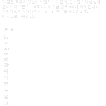
과 같은 객체가 있는지 확인하기 때문에, 인스턴스의 생성자
클래스의 모든 SuperClass와 비교할 경우 true가 되게 됩니다.
그리고 타입스크립트는 instanceof와 if를 분석하여 Type
Narrow를 수행합니다.
in
st
an
ce
of
판
단
기
준
도
움
코