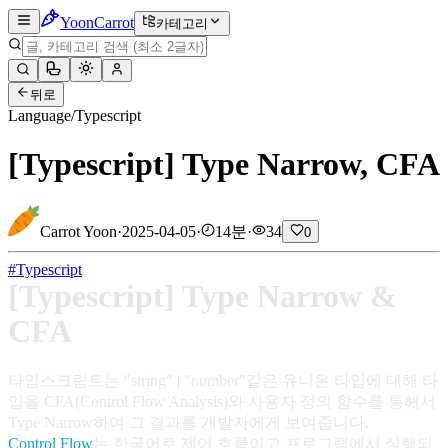
Yoon
Carrot
카테고리
뒤로
Language
/
Typescript
[Typescript] Type Narrow, CFA
Carrot Yoon
·
2025-04-05
·
14분
·
34
0
#
Typescript
[Typescript] Type Narrow &
CFA
타입스크립트는 "string" | "number"같은 유니온 타입에 대해 타
입을 CFA(Control Flow Analysis)와 사용자 정의 함수를 통해서
Type Narrow하여 그 결과를 개발자에게 보여줍니다.
Control Flow
는 한국어로 제어 흐름이고 프로그램에서 실행되