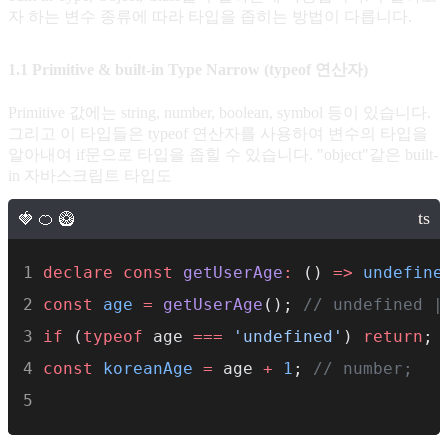
자 하는 변수 종류에 따라 타입을 좁히는 방법이 다릅니다.
1.1 Primitive & built-in Type Narrow (typeof 연산자)
Primitive 값에는 string, number, boolean, symbol 등이 있습니다.
그리고 이 타입들은 typeof 연산자를 사용하여 변수의 타입을
알아내여 if문으로 타입을 좁힐 수 있습니다. "object"같은 built-
in 자바스크립트 타입도
declare
const
getUserAge
:
 () 
=>
undefine
const
age
=
getUserAge
(); 
// undefined |
if
 (
typeof
 age 
===
'undefined'
) 
return
; 
const
koreanAge
=
 age 
+
1
; 
// number;