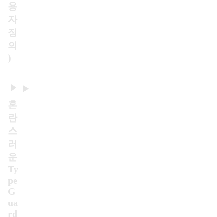
용
자
정
의
)
혼
란
스
러
운
Ty
pe
G
ua
rd