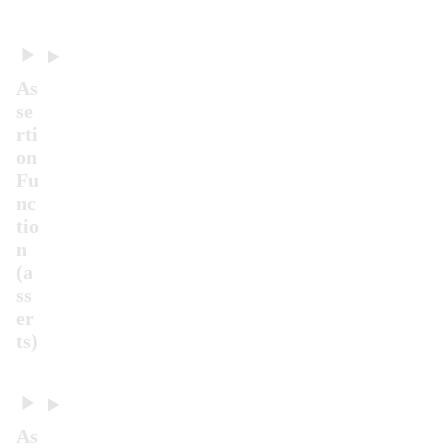
As
se
rti
on
Fu
nc
tio
n
(a
ss
er
ts)
As