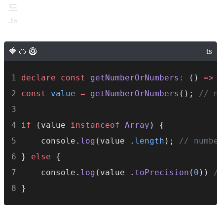
드
.ts
declare
const
getNumberOrNumbers
:
 () 
=>
const
value
=
getNumberOrNumbers
(); 
// n
if
 (value 
instanceof
Array
) {
    console.
log
(value .
length
); 
// numbe
} 
else
 {
    console.
log
(value .
toPrecision
(
0
)) 
/
}