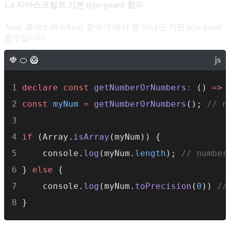
1.4 자바스크립트 기본 type-guard 함수
Array 클래스와 isArray 함수가 예시 중 하나인 기본 type-guard
함수입니다.
declare
const
getNumberOrNumbers
:
 () 
=>
const
myNum
=
getNumberOrNumbers
(); 
// n
if
 (Array.
isArray
(myNum)) {
    console.
log
(myNum.
length
); 
// number
} 
else
 {
    console.
log
(myNum.
toPrecision
(
0
)) 
//
}