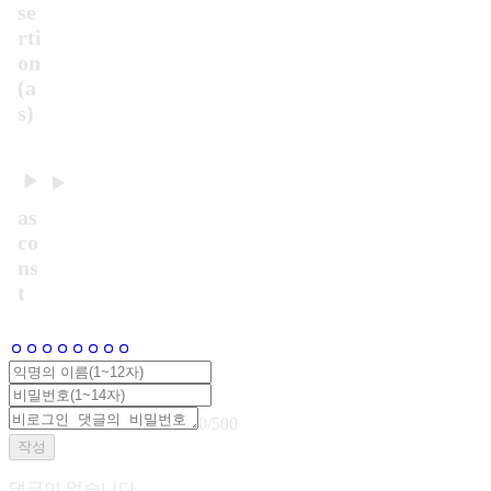
se
rti
on
(a
s)
as
co
ns
t
0
/
500
작성
댓글이 없습니다.