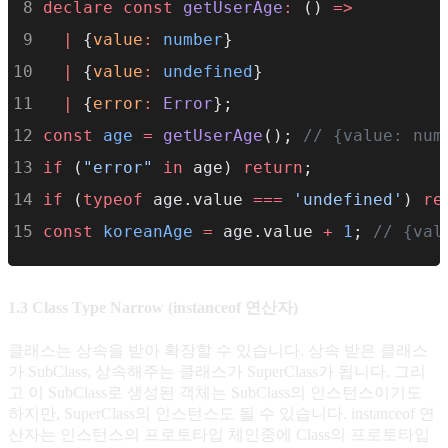
declare
const
getUserAge
:
 () 
=>
|
 {
value
:
number
}
|
 {
value
:
undefined
}
|
 {
error
:
Error
};
const
age
=
getUserAge
(); 
// {value: num
if
 (
"error"
in
 age) 
return
; 
if
 (
typeof
 age.value 
===
'undefined'
) 
re
const
koreanAge
=
 age.value 
+
1
; 
// {val
1.3 Class Type Narrow (instanceof 연산자)
클래스는 상속을 받아 확장할 수 있습니다. 상속 받은 클래스
가 SubClass, 상속해주는 클래스가 SuperClass가 됩니다. 그리
고 이 SubClass로 생성된 객체는 SubClass의 인스턴스이기도
하지만, SuperClass의 인스턴스도 될 수 있습니다. instanceof 연
산자는 인스턴스의 프로토타입 체인중에 Class의 프로토타입