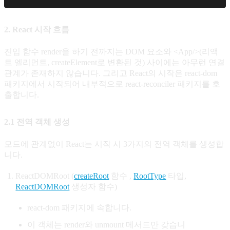
2. React 시작 흐름
진입 함수 render을 하기 전까지는 DOM 요소와 <App/>(리액
트 엘리먼트, createElement로 변환된 것) 사이에는 아무런 연결
관계가 존재하지 않습니다. 그리고 React의 시작은 react-dom
패키지에서 시작되어 내부적으로 react-reconciler 패키지를 호
출합니다.
2.1 전역 객체 생성
모드에 관계없이 React는 시작 시 3가지의 전역 객체를 생성합
니다.
ReactDOMRoot (
createRoot
함수 ,
RootType
타입,
ReactDOMRoot
생성자 함수)
react-dom 패키지에 속합니다.
이 객체는 render와 unmount 메서드만 갖습니