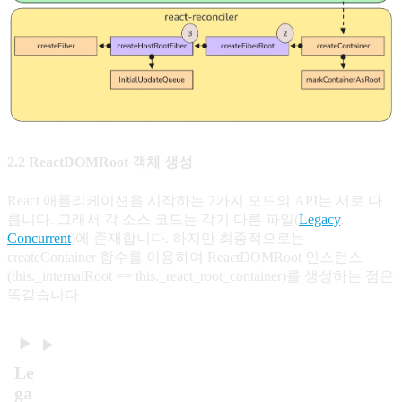
2.2 ReactDOMRoot 객체 생성
React 애플리케이션을 시작하는 2가지 모드의 API는 서로 다
릅니다. 그래서 각 소스 코드는 각기 다른 파일(
Legacy
,
Concurrent
)에 존재합니다. 하지만 최종적으로는
createContainer 함수를 이용하여 ReactDOMRoot 인스턴스
(this._internalRoot == this._react_root_container)를 생성하는 점은
똑같습니다
Le
ga