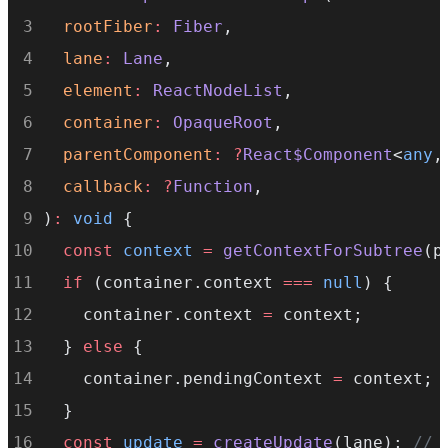
rootFiber
:
Fiber
,
lane
:
Lane
,
element
:
ReactNodeList
,
container
:
OpaqueRoot
,
parentComponent
:
?
React$Component
<
any
,
callback
:
?
Function
,
)
:
void
 {
const
context
=
getContextForSubtree
(p
if
 (container.context 
===
null
) {
    container.context 
=
 context;
  } 
else
 {
    container.pendingContext 
=
 context;
  }
const
update
=
createUpdate
(lane); 
// 