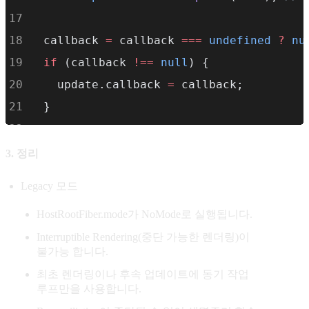
  callback 
=
 callback 
===
undefined
?
nu
if
 (callback 
!==
null
) {
    update.callback 
=
 callback;
  }
const
root
=
enqueueUpdate
(rootFiber, 
3. 정리
if
 (root 
!==
null
) {
Legacy 모드
startUpdateTimerByLane
(lane); 
// 업
HostRootFiber.mode가 NoMode로 실행됩니다.
scheduleUpdateOnFiber
(root, rootFibe
Interruptible Rendering(중단 가능한 렌더링)이
entangleTransitions
(root, rootFiber,
불가능 합니다.
  }
최초 렌더링이나 후속 업데이트에 동기 작업
}
루프만을 사용합니다.