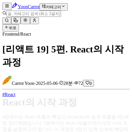
Yoon
Carrot
카테고리
뒤로
Frontend
/
React
[리액트 19] 5편. React의 시작
과정
Carrot Yoon
·
2025-05-06
·
28분
·
72
0
#
React
React의 시작 과정
4편에서는 React 흐름의 핵심인 reconciler의 동작 흐름을 4단계
로 정리해봤습니다. 5편에서는 React 애플리케이션의 시작 과
정을 설명하고자 합니다. 이 과정은 4편의 입력 단계에 해당하