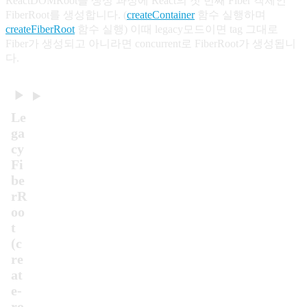
ReactDOMRoot을 생성 과정에 React의 첫 번째 Fiber 객체인
FiberRoot를 생성합니다. (
createContainer
함수 실행하며
createFiberRoot
함수 실행) 이때 legacy모드이면 tag 그대로
Fiber가 생성되고 아니라면 concurrent로 FiberRoot가 생성됩니
다.
Le
ga
cy
Fi
be
rR
oo
t
(c
re
at
e-
ro