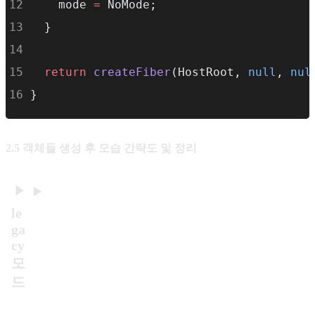
    mode 
=
 NoMode;
this
.onCaughtError 
=
 onCaughtError;
  }
this
.onRecoverableError 
=
 onRecoverabl
return
createFiber
(HostRoot, 
null
, 
nul
this
.pooledCache 
=
null
;
}
this
.pooledCacheLanes 
=
 NoLanes;
this
.formState 
=
 formState;
2.5 객체들 생성 후 모습 간략도 및 정리
this
.incompleteTransitions 
=
new
Map
()
le
}
ga
cy
모
드