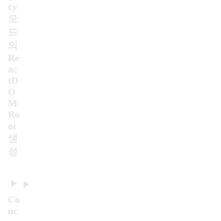
cy
모
드
의
Re
ac
tD
O
M
Ro
ot
생
성
Co
nc