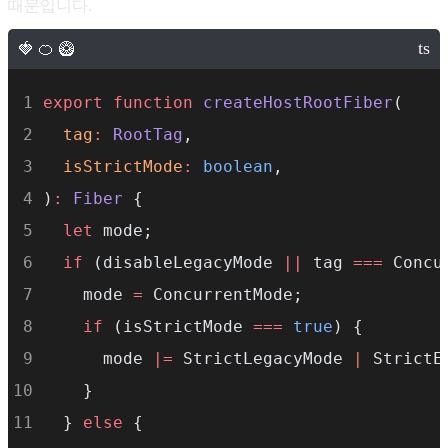
때문입니다.
this
.suspendedLanes 
=
 NoLanes;
this
.pingedLanes 
=
 NoLanes;
this
.warmLanes 
=
 NoLanes;
export
function
createHostRootFiber
(
this
.expiredLanes 
=
 NoLanes;
tag
:
RootTag
,
this
.errorRecoveryDisabledLanes 
=
 NoLa
isStrictMode
:
boolean
,
this
.shellSuspendCounter 
=
0
;
)
:
Fiber
 {
let
 mode;
this
.entangledLanes 
=
 NoLanes;
if
 (disableLegacyMode 
||
 tag 
===
 Concu
this
.entanglements 
=
createLaneMap
(NoL
    mode 
=
 ConcurrentMode;
if
 (isStrictMode 
===
true
) {
this
.hiddenUpdates 
=
createLaneMap
(
nul
      mode 
|=
 StrictLegacyMode 
|
 StrictE
    }
this
.identifierPrefix 
=
 identifierPref
  } 
else
 {
this
.onUncaughtError 
=
 onUncaughtError