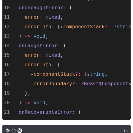
onUncaughtError
:
 (
error
:
mixed
,
errorInfo
:
 {+
componentStack
?:
?
strin
  ) 
=>
void
,
onCaughtError
:
 (
error
:
mixed
,
errorInfo
:
 {
      +
componentStack
?:
?
string
,
      +
errorBoundary
?:
?
React$Component
<
    },
  ) 
=>
void
,
onRecoverableError
:
 (
error
:
mixed
,
errorInfo
:
 {+
componentStack
?:
?
strin