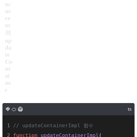
nc
ur
re
nt
의
up
da
te
Co
nt
ai
ne
r
// updateContainerImpl 함수
function
updateContainerImpl
(