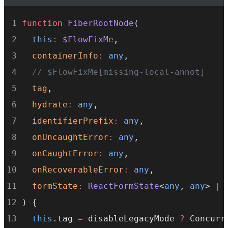
  ) 
=>
void
,
function
FiberRootNode
(
transitionCallbacks
:
null
|
Transition
this
:
$FlowFixMe
,
formState
:
ReactFormState
<
any
, 
any
> 
|
containerInfo
:
any
,
)
:
FiberRoot
 {
// $FlowFixMe[missing-local-annot]
// 1. FiberRoot 객체 생성. RootTag가 전
tag
,
const
root
:
FiberRoot
=
 (
new
FiberRoot
hydrate
:
any
,
    containerInfo,
identifierPrefix
:
any
,
    tag,
onUncaughtError
:
any
,
    hydrate,
onCaughtError
:
any
,
    identifierPrefix,
onRecoverableError
:
any
,
    onUncaughtError,
formState
:
ReactFormState
<
any
, 
any
> 
|
    onCaughtError,
) {
    onRecoverableError,
this
.tag 
=
 disableLegacyMode 
?
 Concurr
    formState,