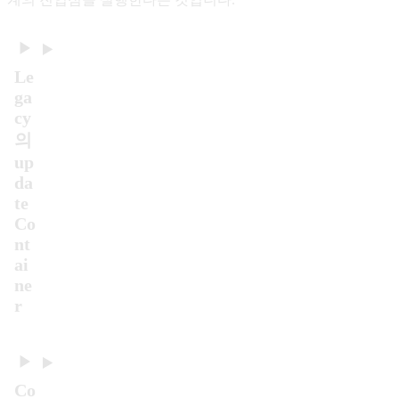
Le
ga
cy
의
up
da
te
Co
nt
ai
ne
r
Co