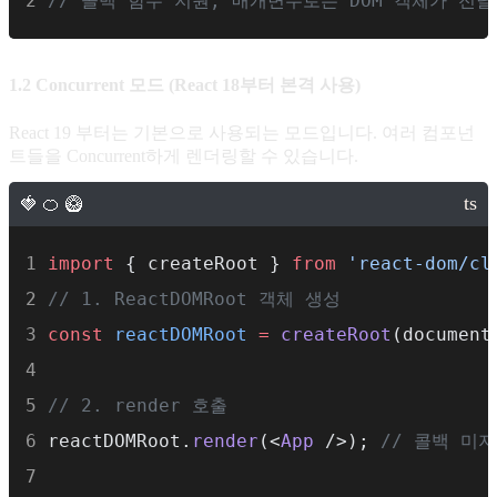
// 콜백 함수 지원, 매개변수로는 DOM 객체가 전달
1.2 Concurrent 모드 (React 18부터 본격 사용)
React 19 부터는 기본으로 사용되는 모드입니다. 여러 컴포넌
트들을 Concurrent하게 렌더링할 수 있습니다.
import
 { createRoot } 
from
'react-dom/cl
// 1. ReactDOMRoot 객체 생성
const
reactDOMRoot
=
createRoot
(document
// 2. render 호출
reactDOMRoot.
render
(<
App
 />); 
// 콜백 미