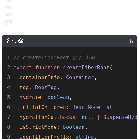
ot-
im
pl)
// createFiberRoot 함수 축약
export
function
createFiberRoot
(
containerInfo
:
Container
,
tag
:
RootTag
,
hydrate
:
boolean
,
initialChildren
:
ReactNodeList
,
hydrationCallbacks
:
null
|
SuspenseHyd
isStrictMode
:
boolean
,
identifierPrefix
:
string
,