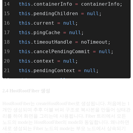
this
.containerInfo 
=
 containerInfo;
  ): any);
this
.pendingChildren 
=
null
;
this
.current 
=
null
;
const
uninitializedFiber
=
createHostR
this
.pingCache 
=
null
;
  root.current 
=
 uninitializedFiber;
this
.timeoutHandle 
=
 noTimeout;
  uninitializedFiber.stateNode 
=
 root;
this
.cancelPendingCommit 
=
null
;
this
.context 
=
null
;
return
 root;
this
.pendingContext 
=
null
;
}
this
.next
=
null
;
this
.callbackNode 
=
null
;
2.4 HostRootFiber 생성
this
.callbackPriority 
=
 NoLane;
HostRootFiber는 createHostRootFiber로 생성됩니다. 처음에는 1
this
.expirationTimes 
=
createLaneMap
(N
개만 생성되며 추후 더블 버퍼 구조로 복사본을 만들어 상태관
리를 하여 화면을 그리는데 사용됩니다. Fiber 트리에서 모든
노드의 mode는 HostRootFiber의 mode와 동일합니다. 왜냐하면
this
.pendingLanes 
=
 NoLanes;
새로 생성되는 Fiber 노드의 mode는 부모 노드에서 상속되기