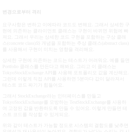
public class 
PreparedInsertSql
 extends 
S
변경으로부터 격리
public
PreparedInsertSql
(String 
table
   @Override public String 
generate
() {
요구사항은 변하고 이에따라 코드도 변해요. 그래서 상세한 구
현에 의존하는 클라이언트 클래스는 구현이 바뀌면 위험에 빠
private
 String 
placeholderList
(
Column
져요. 그래서 우리는 상세한 코드 구현을 포함하는 구상 클래
}
스(concrete class)와 개념을 포함하는 추상 클래스(abstract class)
를 사용해서 구현이 미치는 영향을 격리해요.
public
class
Where
 {
상세한 구현에 의존하는 코드는 테스트가 어려워요. 예를 들면
public
Where
(String 
criteria
)
Portfolio 클래스를 만든다고 해봐요. 그리고 이 클래스는
public
 String 
generate
()
TokyoStockExchange API를 사용해 포트폴리오 값을 계산해요.
그런데 이렇게 직접 API를 사용하면 5분마다 값이 달라져서
}
테스트 코드 짜기가 힘들어요.
public
class
ColumnList
 {
그래서 StockExchange라는 인터페이스를 만들고
public
ColumnList
(
Column
[] 
columns
)
TokyoStockExchange를 모방하는 TestStockExchange를 사용하
public
 String 
generate
()
여 고정된 값을 반환하도록 만들 수 있어요. 이렇게 만들면 테
스트 코드를 작성할 수 있게되요.
}
위와 같이 테스트가 가능할 정도로 시스템의 결합도를 낮추면
유연성과 재사용성이 높아져요. 결합도가 낮다는 소리는 각 시