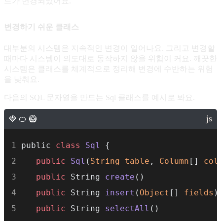
드가 변경되었어요.
변경하기 쉬운 클래스
대부분의 시스템은 지속적인 변경이 일어나요. 그리고 변경할
때마다 시스템이 의도대로 동작하지 않을 위험이 커요. 깨끗한
시스템은 클래스를 체계적으로 정리해 변경에 수반하는 위험
을 낮춰요.
다음의 SQL 문자열을 만드는 Sql 클래스를 예시로 봐요.
public 
class
Sql
 {
public
Sql
(
String
table
, 
Column
[] 
col
public
 String 
create
()
public
 String 
insert
(
Object
[] 
fields
)
public
 String 
selectAll
()