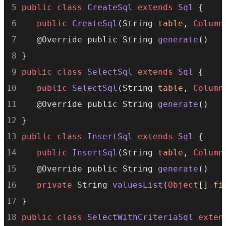
public
class
CreateSql
extends
Sql
 {
public
CreateSql
(String 
table
, 
Column
   @Override public String 
generate
()
}
public
class
SelectSql
extends
Sql
 {
public
SelectSql
(String 
table
, 
Column
   @Override public String 
generate
()
}
public
class
InsertSql
extends
Sql
 {
public
InsertSql
(String 
table
, 
Column
   @Override public String 
generate
()
private
 String 
valuesList
(
Object
[] 
fi
}
public
class
SelectWithCriteriaSql
exten