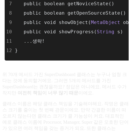
   public boolean getNoviceState() 
   public boolean getOpenSourceState() 
   public void showObject(
MetaObject
 ob
   public void showProgress(
String
 s)
   ...생략!
}
위 70개 메서드 가진 SuperDashboard 클래스는 누구나 엄청 크
다는 것에 동의할거에요. 그러면 5개의 메서드를 가진
SuperDashboard는 괜찮을까요? 정답은 아니에요. 메서드 수가
작지만
여전히 책임이 너무 많기 때문
이에요.
클래스 이름은 해당 클래스 책임을 기술해야해요. 작명은 클래
스 크기를 줄이는 첫 번째 관문이에요. 만약 간결한 이름이 떠
오르지 않는다면 클래스 크기가 클 가능성이 커요. 대표적인
예로 클래스 이름에 Processor, Manager, Super 같은 모호한 단어
가 있으면 여러 책임을 갖는 증거가 되요. 또한 클래스는