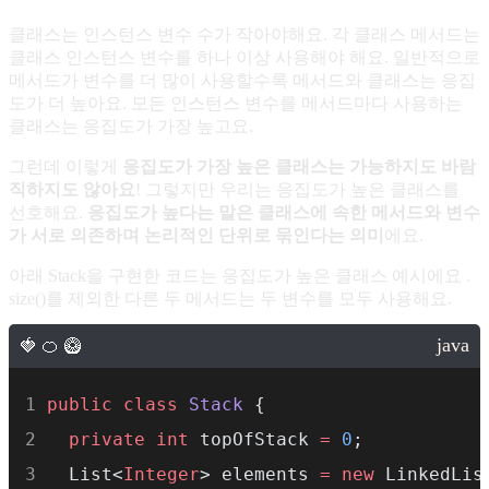
클래스는 인스턴스 변수 수가 작아야해요. 각 클래스 메서드는
클래스 인스턴스 변수를 하나 이상 사용해야 해요. 일반적으로
메서드가 변수를 더 많이 사용할수록 메서드와 클래스는 응집
도가 더 높아요. 모든 인스턴스 변수를 메서드마다 사용하는
클래스는 응집도가 가장 높고요.
그런데 이렇게
응집도가 가장 높은 클래스는 가능하지도 바람
직하지도 않아요
! 그렇지만 우리는 응집도가 높은 클래스를
선호해요.
응집도가 높다는 말은 클래스에 속한 메서드와 변수
가 서로 의존하며 논리적인 단위로 묶인다는 의미
에요.
아래 Stack을 구현한 코드는 응집도가 높은 클래스 예시에요 .
size()를 제외한 다른 두 메서드는 두 변수를 모두 사용해요.
public
class
Stack
 {
private
int
 topOfStack 
=
0
;
  List<
Integer
> elements 
=
new
 LinkedLis