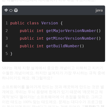
public
class
Version
 {
public
int
getMajorVersionNumber
() 
public
int
getMinorVersionNumber
() 
public
int
getBuildNumber
() 
}
SRP는 객체 지향 설계에서 중요한 개념이고 이해하고 지키기
수월한 개념이에요. 하지만 설계자가 가장 무시하는 규칙 중에
하나이기도 해요. 왜그럴까요?
소프트웨어를 돌아가게 만드는 것과 깨끗하게 만드는 것은 별
개에요. 우리는 두뇌 용량에 한계가 있기 때문에 '깨끗하고 체
계적'보다 '돌아가는' 소프트웨어에 더 초점을 맞춰요. 그리고
이런 태도는 100% 맞는 태도에요. 문제는 대다수가 프로그램
이 돌아가면 일이 끝났다고 여기는 것에 있어요.
"깨끗하고 체