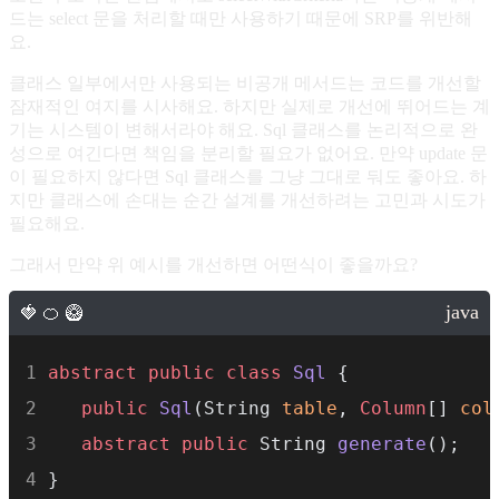
드는 select 문을 처리할 때만 사용하기 때문에 SRP를 위반해
요.
클래스 일부에서만 사용되는 비공개 메서드는 코드를 개선할
잠재적인 여지를 시사해요. 하지만 실제로 개선에 뛰어드는 계
기는 시스템이 변해서라야 해요. Sql 클래스를 논리적으로 완
성으로 여긴다면 책임을 분리할 필요가 없어요. 만약 update 문
이 필요하지 않다면 Sql 클래스를 그냥 그대로 둬도 좋아요. 하
지만 클래스에 손대는 순간 설계를 개선하려는 고민과 시도가
필요해요.
그래서 만약 위 예시를 개선하면 어떤식이 좋을까요?
abstract
public
class
Sql
 {
public
Sql
(String 
table
, 
Column
[] 
col
abstract
public
 String 
generate
();
}