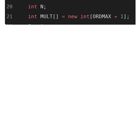
int
 N;
int
 MULT[] 
=
new
int
[ORDMAX 
+
1
];
    J 
=
1
;
    K 
=
1
;
P
[
1
] 
=
2
;
    ORD 
=
2
;
    SQUARE 
=
9
;
while
 (K 
<
 M) {
do
 {
        J 
=
 J 
+
2
;
if
 (J 
==
 SQUARE) {
          ORD 
=
 ORD 
+
1
;
          SQUARE 
=
P
[ORD] 
*
P
[ORD];
MULT
[ORD 
-
1
] 
=
 J;