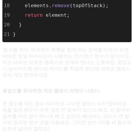
    elements.
remove
(topOfStack);
return
 element;
  }
}
'함수를 작게, 매개변수 목록을 짧게'라는 전략을 따르다 보면
때때로 몇몇 메서드만이 사용하는 인스턴스 변수가 많아져요.
이는 대부분 새로운 클래스로 쪼개야 한다는 신호에요. 응집도
가 높아지도록 변수와 메서드를 적절히 분리해 새로운 클래스
두세 개로 쪼개주세요.
응집도를 유지하면 작은 클래스 여럿이 나온다.
큰 함수를 작은 함수 여러개로 나누면 클래스 수가 많아져요.
예를 들면 변수가 아주 많은 큰 함수가 있다고 해요. 이 함수의
일부를 작은 함수 하나로 빼고 싶은데, 빼내려는 코드가 큰 함
수에 정의된 변수 넷을 사용해요. 그러면 변수 4개를 새 함수의
인자로 넣어야 할까요?