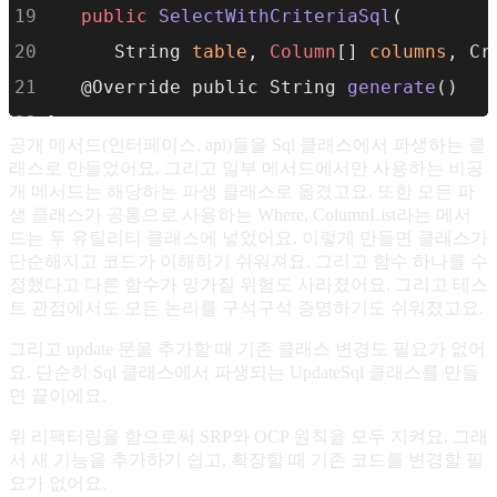
public
SelectWithCriteriaSql
(
      String 
table
, 
Column
[] 
columns
, Cr
   @Override public String 
generate
()
}
공개 메서드(인터페이스, api)들을 Sql 클래스에서 파생하는 클
public
class
SelectWithMatchSql
extends
래스로 만들었어요. 그리고 일부 메서드에서만 사용하는 비공
개 메서드는 해당하는 파생 클래스로 옮겼고요. 또한 모든 파
public
SelectWithMatchSql
(
생 클래스가 공통으로 사용하는 Where, ColumnList라는 메서
      String 
table
, 
Column
[] 
columns
, Co
드는 두 유틸리티 클래스에 넣었어요. 이렇게 만들면 클래스가
단순해지고 코드가 이해하기 쉬워져요. 그리고 함수 하나를 수
   @Override public String 
generate
()
정했다고 다른 함수가 망가질 위험도 사라졌어요. 그리고 테스
}
트 관점에서도 모든 논리를 구석구석 증명하기도 쉬워졌고요.
public
class
FindByKeySql
extends
Sql
그리고 update 문을 추가할 때 기존 클래스 변경도 필요가 없어
   public 
FindByKeySql
(
요. 단순히 Sql 클래스에서 파생되는 UpdateSql 클래스를 만들
면 끝이에요.
String
 table, 
Column
[] columns, 
St
위 리팩터링을 함으로써 SRP와 OCP 원칙을 모두 지켜요. 그래
   @
Override
 public 
String
 generate()
서 새 기능을 추가하기 쉽고, 확장할 때 기존 코드를 변경할 필
}
요가 없어요.