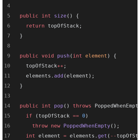
public
int
size
() {
return
 topOfStack;
  }
public
void
push
(
int
element
) {
    topOfStack
++
;
    elements.
add
(element);
  }
public
int
pop
() 
throws
 PoppedWhenEmpt
if
 (topOfStack 
==
0
)
throw
new
PoppedWhenEmpty
();
int
 element 
=
 elements.
get
(
--
topOfSt