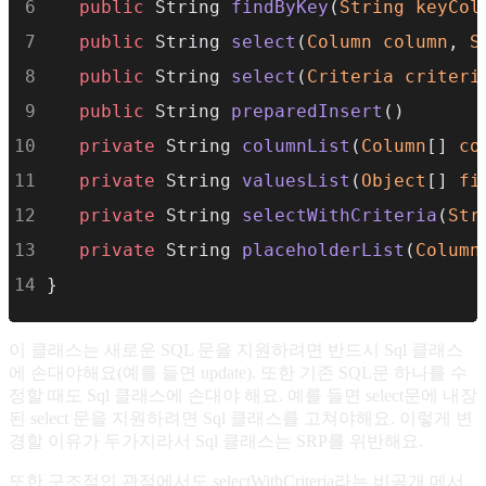
public
 String 
findByKey
(
String
keyCol
public
 String 
select
(
Column
column
, 
S
public
 String 
select
(
Criteria
criteri
public
 String 
preparedInsert
()
private
 String 
columnList
(
Column
[] 
co
private
 String 
valuesList
(
Object
[] 
fi
private
 String 
selectWithCriteria
(
Str
private
 String 
placeholderList
(
Column
}
이 클래스는 새로운 SQL 문을 지원하려면 반드시 Sql 클래스
에 손대야해요(예를 들면 update). 또한 기존 SQL문 하나를 수
정할 때도 Sql 클래스에 손대야 해요. 예를 들면 select문에 내장
된 select 문을 지원하려면 Sql 클래스를 고쳐야해요. 이렇게 변
경할 이유가 두가지라서 Sql 클래스는 SRP를 위반해요.
또한 구조적인 관점에서도 selectWithCriteria라는 비공개 메서