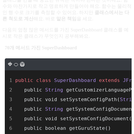
수와 마찬가지로 작고 명료하게 만들어야 해요. 함수는 물리적
인 행 수로 크기를 측정할 수 있어요. 하지만
클래스에서는 다
른 척도로 계산
해요. 바로
맡은 책임
을 세요.
다음의 엄청 많은 메서드를 가진 SuperDashboard 클래스를 예
시로 작은 클래스가 무엇인지 공부해봐요.
70개 메서드 가진 SuperDashboard
public
class
SuperDashboard
extends
JFr
   public 
String
 getCustomizerLanguageP
   public void setSystemConfigPath(
Stri
   public 
String
 getSystemConfigDocumen
   public void setSystemConfigDocument(
   public boolean getGuruState() 