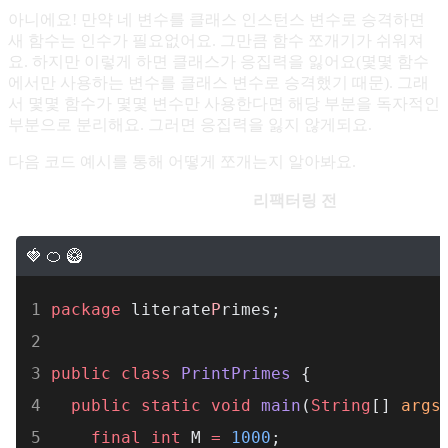
아니에요! 만약 네 변수를 클래스 인스턴스 변수로 승격하면
새 함수는 인수가 필요없어요. 그만큼 함수 쪼개기가 쉬워져
요. 하지만 이렇게 하면 클래스가 응집력을 잃어요(몇몇 함수
에서만 사용하는 변수를 클래스 변수로 승격했기 때문). 그래
서 몇몇 함수가 몇몇 변수만 사용한다면 해당 부분을 독자적인
부분으로 분리해요. 그러면 응집력을 잃지 않게되요.
다음 코드 예시를 통해 어떻게 쪼개는지 알아봐요.
리팩터링 전
package
 literate
P
rimes;
public
class
PrintPrimes
 {
public
static
void
main
(
String
[] 
args
final
int
 M 
=
1000
;