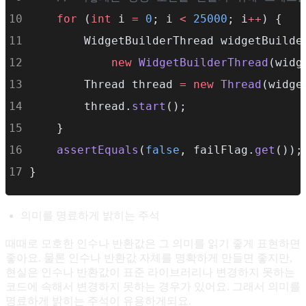
for
 (
int
 i 
=
0
; i 
<
25000
; i
++
) {
        WidgetBuilderThread widgetBuilde
new
WidgetBuilderThread
(widg
        Thread thread 
=
new
Thread
(widge
        thread.
start
();
    }
assertEquals
(
false
, failFlag.
get
());
}
의미를 명료하게 밝히는 주석
때때로 모호한 인수나 반환값은 그 의미를 읽기 좋게 표현하면
좋아요. 물론 인수나 반환값 자체를 명확하게 만들면 좋지만,
현실은 인수나 반환값이 표준 라이브러리나 변경하지 못하는
코드에 속해서 변경하지 못하는 경우가 있어요. 그래서 의미를
명료하게 밝히는 주석이 유용하게되요.