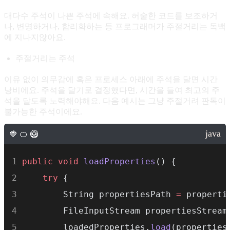
대다수 주석이 나쁜 주석에 속해요. 허술한 코드를 보조하거
나, 변명하거나, 합리화하는 등 프로그래머가 주절거리는 독백
에 지나지않아요.
주절거리는 주석
이유 없이 의무감에 혹은 프로세스 아래에 주석을 달면 시간
낭비에요. 주석을 달기로 결정했다면, 시간을 들여 최고의 주
석을 달도록 노력해야해요. 다음 예시는 그냥 주절거려 판독이
불가능한 주석이에요.
public
void
loadProperties
() {
try
 {
        String propertiesPath 
=
 properti
        FileInputStream propertiesStream
        loadedProperties.
load
(properties