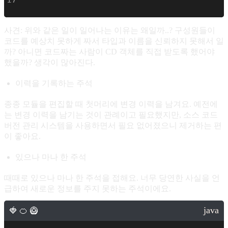
     * Loader를 설치할 때 구성이 끝나야 할 
사견: 위와 같은 일이 일어나는 이유는 왜일까..? 구성원들이
     */
코드를 예상치 못하게 짜서 타입과 이름을 신뢰하지 못해서 일
protected
 ClassLoader parentClassLoa
까? 아니면 코드짜는 사람이 CD 객체를 직접 받도록 했어야
했을까? 생각이 많아진다.
    /**
이력을 기록하는 주석
     * 컨테이너와 관련된 Pipeline 객체
종종 모듈을 편집할 때 첫머리에 변경 이력을 남겨요. 예전에
     */
는 변경 이력을 남기는 것이 관례이고 필요했지만, 소스 코드
버전 관리 시스템을 사용하면서 필요 없어졌으니 제거하는 편
protected
 Pipeline pipeline 
=
new
St
이 좋아요.
있으나 마나 한 주석
    /**
때때로 있으나 마나 한 주석을 접해요. 너무 당연한 사실을 언
     * 컨테이너와 관련된 Realm
급하여 새로운 정보를 주지 못하는 주석이에요.
     */
protected
 Realm realm 
=
null
;