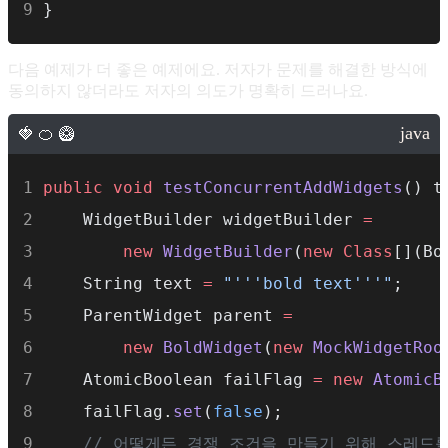
}
다음 예제가 더 좋은 예제에요. 저자가 문제를 해결한 방식에
동의하지 않더라도 저자의 의도가 명확히 드러나요.
public
void
testConcurrentAddWidgets
() t
    WidgetBuilder widgetBuilder 
=
new
WidgetBuilder
(
new
Class
[](Bo
    String text 
=
"'''bold text'''"
;
    ParentWidget parent 
=
new
BoldWidget
(
new
MockWidgetRoo
    AtomicBoolean failFlag 
=
new
AtomicB
    failFlag.
set
(
false
);
// 어떻게든 경쟁 조건을 만들기 위해 스레드