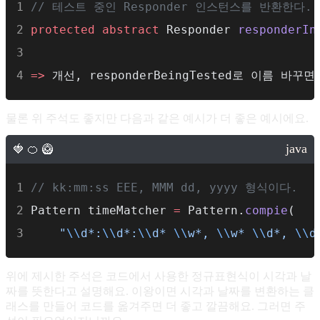
// 테스트 중인 Responder 인스턴스를 반환한다.
protected
abstract
 Responder 
responderIn
=>
 개선, responderBeingTested로 이름 바
물론 위 주석도 좋지만 다음과 같은 예시가 더 좋은 예시에요.
// kk:mm:ss EEE, MMM dd, yyyy 형식이다.
Pattern timeMatcher 
=
 Pattern.
compie
(
"
\\
d*:
\\
d*:
\\
d* 
\\
w*, 
\\
w* 
\\
d*, 
\\
d
위에 제시한 주석은 코드에서 사용한 정규표현식이 시각과 날
짜를 뜻한다고 설명해요. 이왕이면 시각과 날짜를 변환하는 클
래스를 만들어 코드를 옮겨주면 더 좋고 깔끔해요. 그러면 주