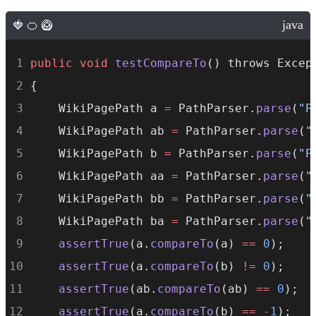
public
void
testCompareTo
() throws Excep
{
    WikiPagePath a 
=
 PathParser.
parse
(
"P
    WikiPagePath ab 
=
 PathParser.
parse
(
"
    WikiPagePath b 
=
 PathParser.
parse
(
"P
    WikiPagePath aa 
=
 PathParser.
parse
(
"
    WikiPagePath bb 
=
 PathParser.
parse
(
"
    WikiPagePath ba 
=
 PathParser.
parse
(
"
assertTrue
(a.
compareTo
(a) 
==
0
);    
assertTrue
(a.
compareTo
(b) 
!=
0
);    
assertTrue
(ab.
compareTo
(ab) 
==
0
);  
assertTrue
(a.
compareTo
(b) 
==
-
1
);   