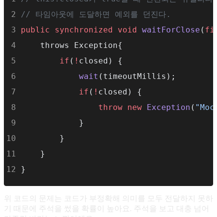
// 타임아웃에 도달하면﻿ 예외를﻿ 던진다.
public
synchronized
void
waitForClose
(
fi
    throws﻿ Exception{
if
(
!
closed) {
wait
(timeoutMillis);
if
(
!
closed) {
throw
new
Exception
(
"Moc
            }
        }
    }
}
위 코드의 문제는 코드가 부정확해 의미를 모두 전달하지 못하
기 때문에 주석을 썼을 확률이 높아요. 주석을 보고 대충 넘어