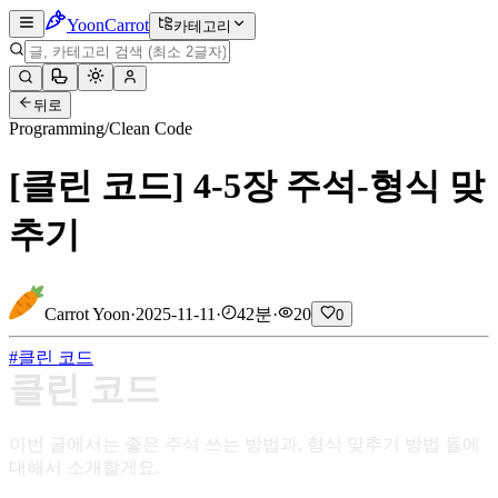
Yoon
Carrot
카테고리
뒤로
Programming
/
Clean Code
[클린 코드] 4-5장 주석-형식 맞
추기
Carrot Yoon
·
2025-11-11
·
42분
·
20
0
#
클린 코드
클린 코드
이번 글에서는 좋은 주석 쓰는 방법과, 형식 맞추기 방법 들에
대해서 소개할게요.