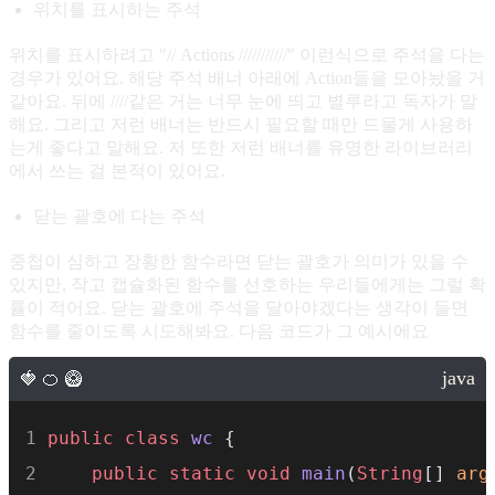
위치를 표시하는 주석
위치를 표시하려고 "// Actions ///////////" 이런식으로 주석을 다는
경우가 있어요. 해당 주석 배너 아래에 Action들을 모아놨을 거
같아요. 뒤에 ////같은 거는 너무 눈에 띄고 별루라고 독자가 말
해요. 그리고 저런 배너는 반드시 필요할 때만 드물게 사용하
는게 좋다고 말해요. 저 또한 저런 배너를 유명한 라이브러리
에서 쓰는 걸 본적이 있어요.
닫는 괄호에 다는 주석
중첩이 심하고 장황한 함수라면 닫는 괄호가 의미가 있을 수
있지만, 작고 캡슐화된 함수를 선호하는 우리들에게는 그럴 확
률이 적어요. 닫는 괄호에 주석을 달아야겠다는 생각이 들면
함수를 줄이도록 시도해봐요. 다음 코드가 그 예시에요
public
class
wc
 {
public
static
void
main
(
String
[] 
arg