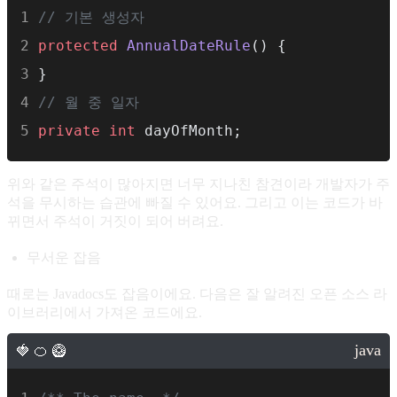
// 기본 생성자
    /**
protected
AnnualDateRule
() {
     * 컨테이너와 관련된 DirContect 객체
}
     */
// 월 중 일자
protected
 DirContext resources 
=
nul
private
int
 dayOfMonth;
위와 같은 주석이 많아지면 너무 지나친 참견이라 개발자가 주
석을 무시하는 습관에 빠질 수 있어요. 그리고 이는 코드가 바
뀌면서 주석이 거짓이 되어 버려요.
무서운 잡음
때로는 Javadocs도 잡음이에요. 다음은 잘 알려진 오픈 소스 라
이브러리에서 가져온 코드에요.