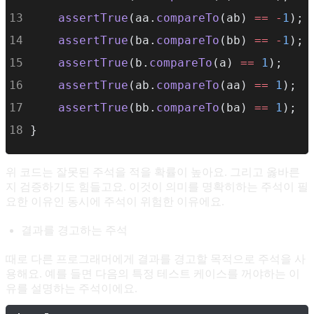
assertTrue
(aa.
compareTo
(ab) 
==
-
1
); 
assertTrue
(ba.
compareTo
(bb) 
==
-
1
); 
assertTrue
(b.
compareTo
(a) 
==
1
);    
assertTrue
(ab.
compareTo
(aa) 
==
1
);  
assertTrue
(bb.
compareTo
(ba) 
==
1
);  
}
위 코드는 잘못된 주석을 적을 확률이 높아요. 그리고 옳바른
지 검증하기도 힘들고요. 이것이 의미를 명확히하는 주석이 필
요한 이유인 동시에 주석이 위험한 이유에요.
결과를 경고하는 주석
때로 다른 프로그래머에게 결과를 경고할 목적으로 주석을 사
용해요. 예를 들면 다음의 특정 테스트 케이스를 꺼야하는 이
유를 설명하는 주석이에요.