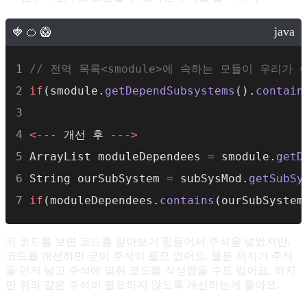
// 전역 목록<smodule>에 속하는 모듈이 우리가
if
(smodule.
getDependSubsystems
().
contain
<---
 개선 후 
--->
ArrayList moduleDependees 
=
 smodule.
getD
String ourSubSystem 
=
 subSysMod.
getSubSy
if
(moduleDependees.
contains
(ourSubSystem
위 코드를 보면 코드를 알아보기 힘들어서 주석을 넣었지만,
코드를 개선하면 굳이 주석이 필요 없어요. 물론 저자가 주석
을 먼저 달고 주석에 맞춰 코드를 작성했을 수도 있어요. 하지
만 위와 같은 주석이 필요하지 않도록 개선하는게 좋아요.