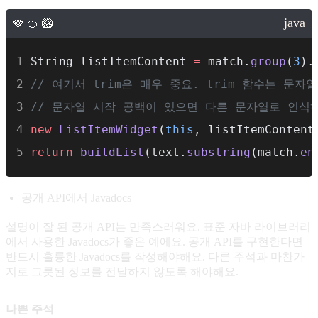
String listItemContent 
=
 match.
group
(
3
).
// 여기서 trim은 매우 중요. trim 함수는 문자
// 문자열 시작 공백이 있으면 다른 문자열로 인식
new
ListItemWidget
(
this
, listItemContent
return
buildList
(text.
substring
(match.
en
공개 API에서 Javadocs
설명이 잘 된 공개 API는 만족스러워요. 표준 자바 라이브러리
에서 사용한 Javadocs가 좋은 예에요. 공개 API를 구현한다면
반드시 훌륭한 Javadocs를 작성해야해요. 다른 주석과 마찬가
지로 그릇된 정보를 전달하지 않도록 해야해요.
나쁜 주석