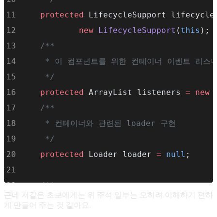
protected
 LifecycleSupport lifecycle
new
LifecycleSupport
(
this
);
    /**
     * 이 컴포넌트를 위한 컨테이너 이벤트 리스
     */
protected
 ArrayList listeners 
=
new
    /**
     * 컨테이너와 관련된 loader 구현
     */
protected
 Loader loader 
=
null
;
    /**
근데 저같은 초보에게는 위 주석 일부는 오히려 이해하기 편하
     * 컨테이너와 관련된 Logger 구현
게 만들어 주는 것 같아요.
     */