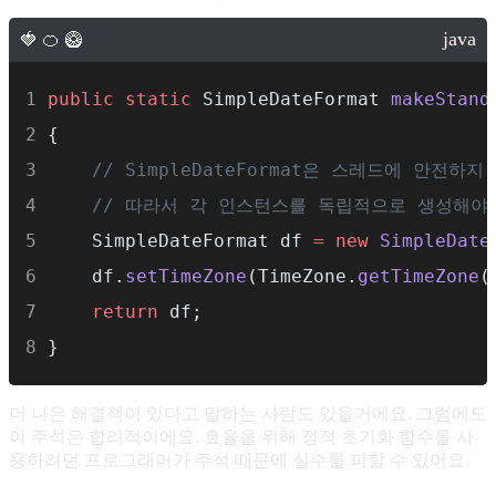
public
static
 SimpleDateFormat 
makeStand
{
// SimpleDateFormat은 스레드에 안전하지
// 따라서 각 인스턴스를 독립적으로 생성해야
    SimpleDateFormat df 
=
new
SimpleDate
    df.
setTimeZone
(TimeZone.
getTimeZone
(
return
 df;
}
더 나은 해결책이 있다고 말하는 사람도 있을거에요. 그럼에도
이 주석은 합리적이에요. 효율을 위해 정적 초기화 함수를 사
용하려던 프로그래머가 주석 때문에 실수를 피할 수 있어요.