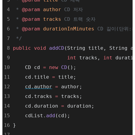
     */
 * 
@param
author
 CD 저자
protected
 Cluster cluster 
=
null
;
 * 
@param
tracks
 CD 트랙 숫자
 * 
@param
durationInMinutes
 CD 길이(단위:
    /**
 */
     * 사람이 읽을 수 있는 컨테이너 이름
public
void
addCD
(String title, String a
     */
int
 tracks, 
int
 durati
protected
 String name 
=
null
;
    CD cd 
=
new
CD
();
    cd.title 
=
 title;
    /**
cd.author
=
 author;
     * 컨테이너의 부모 컨테이너
    cd.tracks 
=
 tracks;
     */
    cd.duration 
=
 duration;
protected
 Container parent 
=
null
;
    cdList.
add
(cd);
}
    /**