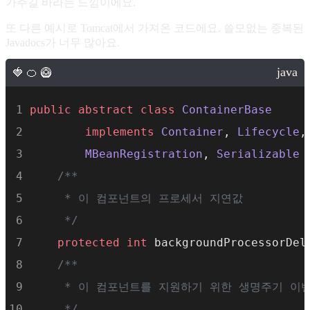
가주길 바라는 느낌이에요.
또 다른 예시로 Tomcat에서 가져온 코드에요. 쓸모없는 중복된
Javadocs가 너무 많아요.
public
abstract
class
ContainerBase
implements
Container
, 
Lifecycle
,
MBeanRegistration
, 
Serializable
 
    /**
     * 이 컴포넌트의 프로세서 지연값
     */
protected
int
 backgroundProcessorDel
    /**
     * 이 컴포넌트를 지원하기 위한 생명주기 이
     */