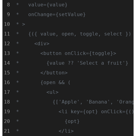
 *   value={value}
 *   onChange={setValue}
 * >
 *   {({ value, open, toggle, select }) 
 *     <div>
 *       <button onClick={toggle}>
 *         {value ?? 'Select a fruit'}
 *       </button>
 *       {open && (
 *         <ul>
 *           {['Apple', 'Banana', 'Orang
 *             <li key={opt} onClick={()
 *               {opt}
 *             </li>