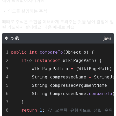
석이 필요없어지니까요.
의도를 설명하는 주석
때때로 주석은 구현을 이해하게 도와주는 것을 넘어 결정에 깔
린 의도까지 설명해요. 다음 예제로 봐요.
public
int
compareTo
(Object o) {
if
(o 
instanceof
 WikiPagePath) {
        WikiPagePath p 
=
 (WikiPagePath) 
        String compressedName 
=
 StringUt
        String compressedArgumentName 
=
 
        String CompressedName.
compareTo
(
    }
return
1
; 
// 오른쪽 유형이므로 정렬 순위가