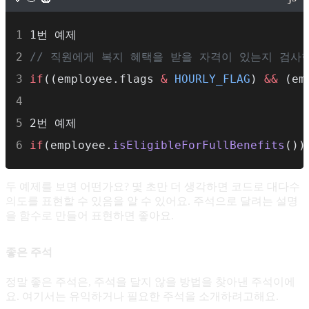
1번 예제
// 직원에게 복지 혜택을 받을 자격이 있는지 검사
if
((employee.flags 
&
HOURLY_FLAG
) 
&&
 (em
2번 예제
if
(employee.
isEligibleForFullBenefits
())
두 예제를 보면 어떤가요? 몇 초만 더 생각하면 코드로 대다수
의도를 표현할 수 있음을 알 수 있어요. 주석으로 달려는 설명
을 함수로 만들어 표현하면 좋아요.
좋은 주석
정말 좋은 주석은, 주석을 달지 않을 방법을 찾아낸 주석이에
요. 여기서는 유익하거나 필요한 주석을 소개하려고해요.