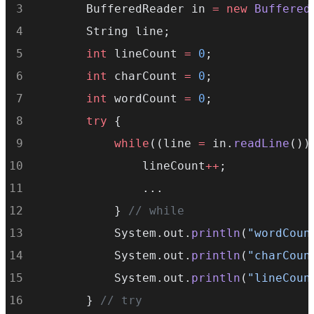
        BufferedReader in 
=
new
Buffered
        String line;
int
 lineCount 
=
0
;
int
 charCount 
=
0
;
int
 wordCount 
=
0
;
try
 {
while
((line 
=
 in.
readLine
())
                lineCount
++
;
                ...
            } 
// while
            System.out.
println
(
"wordCoun
            System.out.
println
(
"charCoun
            System.out.
println
(
"lineCoun
        } 
// try