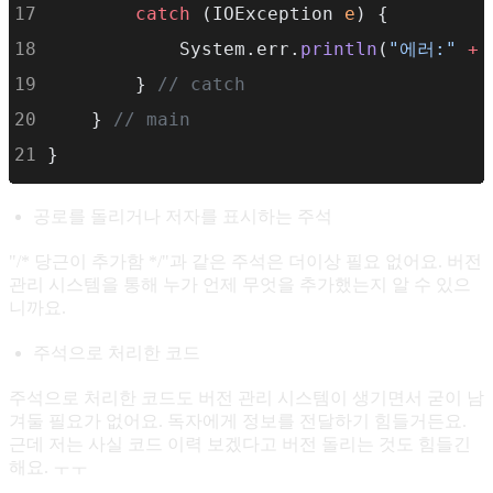
catch
 (IOException 
e
) {
            System.err.
println
(
"에러:"
+
 
        } 
// catch
    } 
// main
}
공로를 돌리거나 저자를 표시하는 주석
"/* 당근이 추가함 */"과 같은 주석은 더이상 필요 없어요. 버전
관리 시스템을 통해 누가 언제 무엇을 추가했는지 알 수 있으
니까요.
주석으로 처리한 코드
주석으로 처리한 코드도 버전 관리 시스템이 생기면서 굳이 남
겨둘 필요가 없어요. 독자에게 정보를 전달하기 힘들거든요.
근데 저는 사실 코드 이력 보겠다고 버전 돌리는 것도 힘들긴
해요. ㅜㅜ