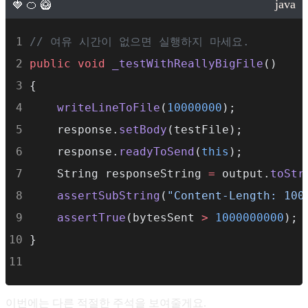
// 여유 시간이 없으면 실행하지 마세요.
public
void
_testWithReallyBigFile
()
{
writeLineToFile
(
10000000
);
    response.
setBody
(testFile);
    response.
readyToSend
(
this
);
    String responseString 
=
 output.
toStr
assertSubString
(
"Content-Length: 100
assertTrue
(bytesSent 
>
1000000000
);
}
이번에는 다른 적절한 주석을 보여줄게요.