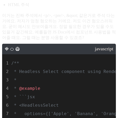
HTML 주석
이거는 진짜 주석에서 <p/>, <pre/>, &quot; 같은거로 주석 다는
거에요. 저자가 엄청 혐오하는 거에요. 저도 이건 혐오스러워
요. 굳이 예시도 안보여줄게요. 정말 필요한 경우가 있을 수도
있을거 같긴해요. 예를들면 JS Docs에서 컴포넌트 사용법을 적
어줄 때요. 그럴 때는 분명 사용할 수 있겠죠?
/**
 * Headless Select component using Rende
 *
 * 
@example
 * ```jsx
 * <HeadlessSelect
 *   options={['Apple', 'Banana', 'Orang