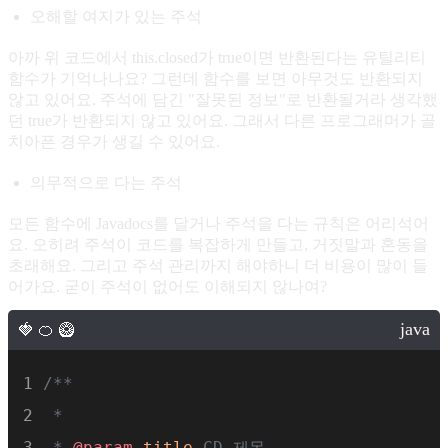
오해할 여지가 있는 주석
protected
 Log logger 
=
null
;
아까 위 코드에서 this.closed가 true이면 반환된다는 유틸리티
함수가 기억나나요? 그런데 함수를 보면 아무것도 반환되지
    /**
않고 있어요. 주석에 담긴 "잘못된 정보"로 반환될거라 생각했
던 true가 반환되지 않고 있어요. 그래서 다른 프로그래머가 골
     * 관련 logger 이름
치아픈 경우가 생길 수 있어요.
     */
의무적으로 다는 주석
protected
 String logName 
=
null
;
모든 함수에 Javadocs를 달거나 주석을 다는 규칙은 어리석어
요. 오히려 주석이 코드를 복잡하게 만들고, 거짓말과 혼동을
    /**
초래해요. 그리고 주석 관리까지 해야하니 더 비용이 많이 들
     * 컨테이너와 관련된 Manager 구현
어가요. 굳이 주석이 없어도 이해되지 않나여?
     */
protected
 Manager manager 
=
null
;
/**
    /**
 * 
     * 컨테이너와 관련된 Cluster
 * 
@param
title
 CD 제목